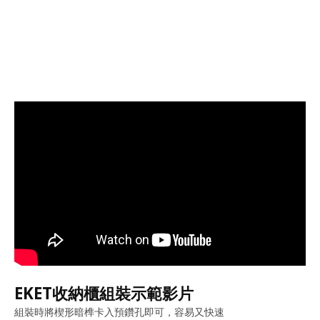
EKET收納櫃組裝示範影片
組裝時將楔形暗榫卡入預鑽孔即可，容易又快速