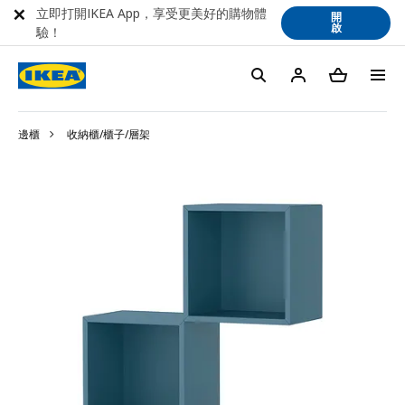
立即打開IKEA App，享受更美好的購物體
開
啟
驗！
邊櫃
收納櫃/櫃子/層架