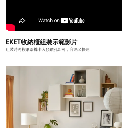
EKET收納櫃組裝示範影片
組裝時將楔形暗榫卡入預鑽孔即可，容易又快速