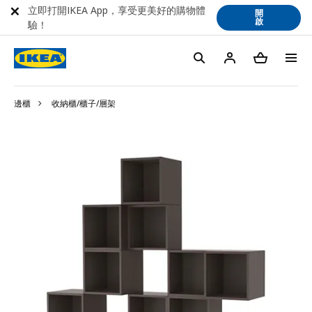
立即打開IKEA App，享受更美好的購物體
開
啟
驗！
邊櫃
收納櫃/櫃子/層架