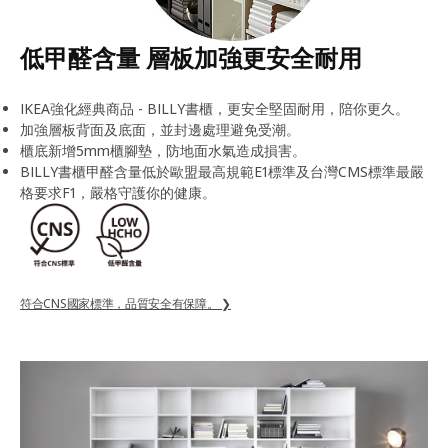
低甲醛含量 層板加強更安全耐用
IKEA強化經典商品 - BILLY書櫃，更安全堅固耐用，陪你更久。
加強層板背面及底面，並封邊處理避免受潮。
櫃底新增5mm櫃腳墊，防地面水氣造成損害。
BILLY書櫃甲醛含量低於歐盟最高規範E1標準及台灣CMS標準最嚴
格要求F1，嚴格守護你的健康。
符合CNS國家標準，品質安全有保障。 ❯