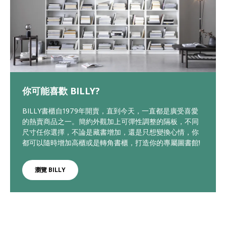
你可能喜歡 BILLY?
BILLY書櫃自1979年開賣，直到今天，一直都是廣受喜愛
的熱賣商品之一。簡約外觀加上可彈性調整的隔板，不同
尺寸任你選擇，不論是藏書增加，還是只想變換心情，你
都可以隨時增加高櫃或是轉角書櫃，打造你的專屬圖書館!
瀏覽 BILLY