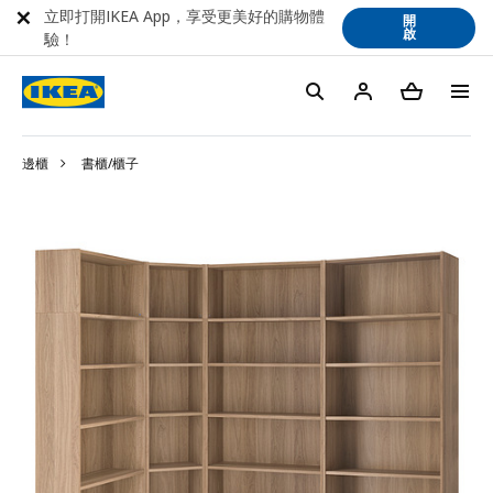
立即打開IKEA App，享受更美好的購物體
開
啟
驗！
邊櫃
書櫃/櫃子