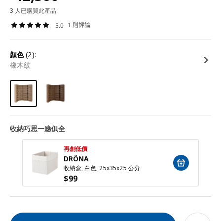
3 人已購買此產品
1 則評論
5.0
顏色
(2):
橡木紋
收納巧思一應俱全
再創低價
DRÖNA
收納盒, 白色, 25x35x25 公分
$
99