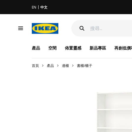
EN
中文
產品
空間
佈置靈感
新品專區
再創低價
首頁
產品
邊櫃
書櫃/櫃子