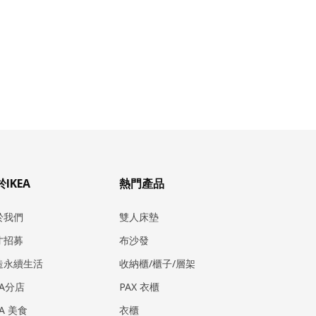
IKEA
熱門產品
於我們
雙人床墊
才招募
布沙發
造永續生活
收納櫃/櫃子/層架
EA分店
PAX 衣櫃
EA 美食
衣櫃