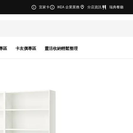
宜家卡
IKEA 企業業務
分店資訊
瑞典餐廳
專區
卡友價專區
靈活收納輕鬆整理