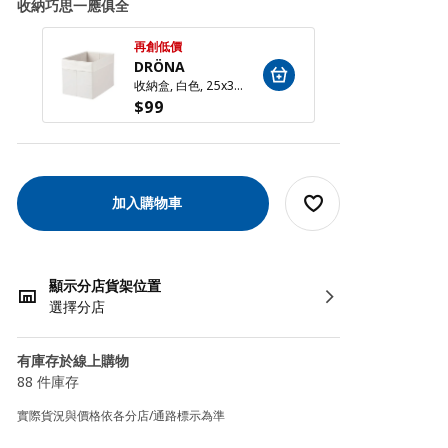
收納巧思一應俱全
再創低價
再創低
DRÖNA
DRÖ
收納盒, 白色, 25x35x25 公分
$
99
$
99
加入購物車
顯示分店貨架位置
選擇分店
有庫存於線上購物
88 件庫存
實際貨況與價格依各分店/通路標示為準