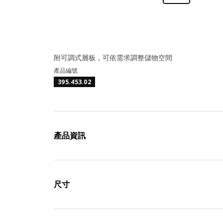
附可調式層板，可依需求調整儲物空間
產品編號
395.453.02
產品資訊
尺寸