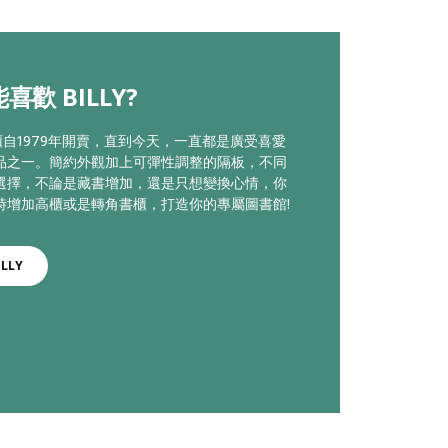
喜歡 BILLY?
書櫃自1979年開賣，直到今天，一直都是廣受喜愛
品之一。簡約外觀加上可彈性調整的隔板，不同
選擇，不論是藏書增加，還是只想變換心情，你
時增加高櫃或是轉角書櫃，打造你的專屬圖書館!
LLY