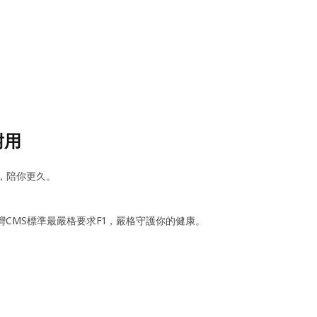
耐用
用，陪你更久。
台灣CMS標準最嚴格要求F1，嚴格守護你的健康。