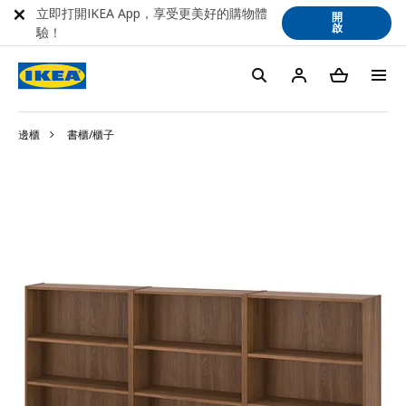
立即打開IKEA App，享受更美好的購物體
開
啟
驗！
邊櫃
書櫃/櫃子