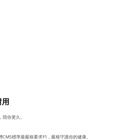
耐用
用，陪你更久。
台灣CMS標準最嚴格要求F1，嚴格守護你的健康。