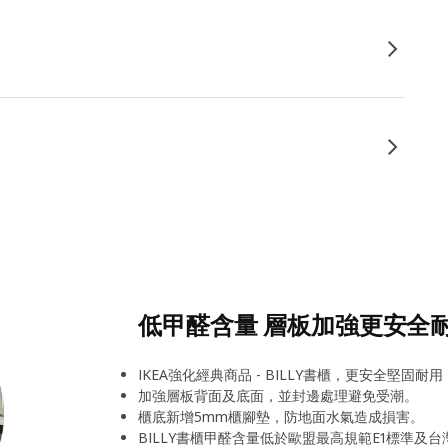
低甲醛含量 層板加強更安全
IKEA強化經典商品 - BILLY書櫃，更安全堅固耐
加強層板背面及底面，並封邊處理避免受潮。
櫃底新增5mm櫃腳墊，防地面水氣造成損害。
BILLY書櫃甲醛含量低於歐盟最高規範E1標準及