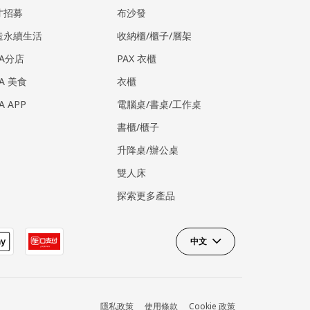
才招募
布沙發
造永續生活
收納櫃/櫃子/層架
EA分店
PAX 衣櫃
EA 美食
衣櫃
EA APP
電腦桌/書桌/工作桌
書櫃/櫃子
升降桌/辦公桌
雙人床
探索更多產品
中文
隱私政策
使用條款
Cookie 政策