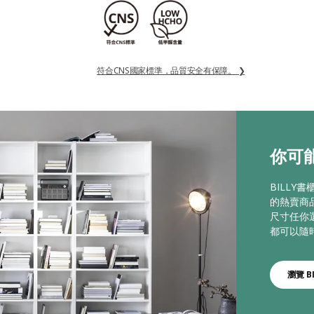
符合CNS國家標準，品質安全有保障。 ❯
你可能
BILLY
的熱賣商
尺寸任你
都可以隨
瀏覽 BI