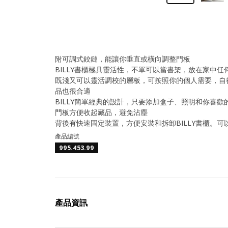
附可調式鉸鏈，能讓你垂直或橫向調整門板
BILLY書櫃極具靈活性，不單可以當書架，放在家中
既淺又可以靈活調校的層板，可按照你的個人需要，自行
品也很合適
BILLY簡單經典的設計，只要添加盒子、照明和你喜
門板方便收起藏品，避免沾塵
背後有快速固定裝置，方便安裝和拆卸BILLY書櫃。
產品編號
995.453.99
產品資訊