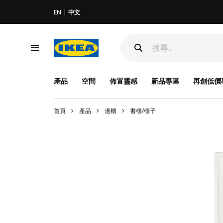
EN
中文
產品
空間
佈置靈感
新品專區
再創低價
首頁
產品
邊櫃
書櫃/櫃子