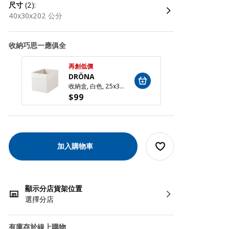
尺寸
(2):
40x30x202 公分
收納巧思一應俱全
再創低價
再創低
DRÖNA
DRÖ
收納盒, 白色, 25x35x25 公分
$
99
$
99
加入購物車
顯示分店貨架位置
選擇分店
有庫存於線上購物