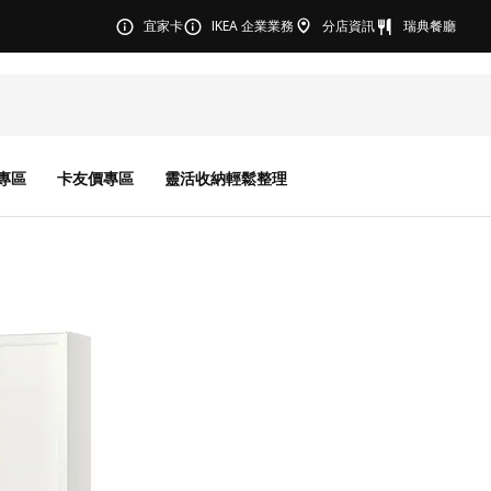
宜家卡
IKEA 企業業務
分店資訊
瑞典餐廳
專區
卡友價專區
靈活收納輕鬆整理