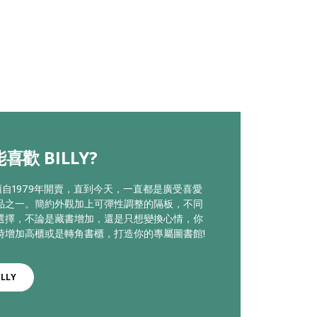
喜歡 BILLY?
書櫃自1979年開賣，直到今天，一直都是廣受喜愛
品之一。簡約外觀加上可彈性調整的隔板，不同
選擇，不論是藏書增加，還是只想變換心情，你
時增加高櫃或是轉角書櫃，打造你的專屬圖書館!
LLY