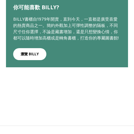
你可能喜歡 BILLY?
BILLY書櫃自1979年開賣，直到今天，一直都是廣受喜愛
的熱賣商品之一。簡約外觀加上可彈性調整的隔板，不同
尺寸任你選擇，不論是藏書增加，還是只想變換心情，你
都可以隨時增加高櫃或是轉角書櫃，打造你的專屬圖書館!
瀏覽 BILLY