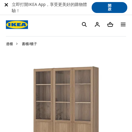
立即打開IKEA App，享受更美好的購物體
開
啟
驗！
邊櫃
書櫃/櫃子