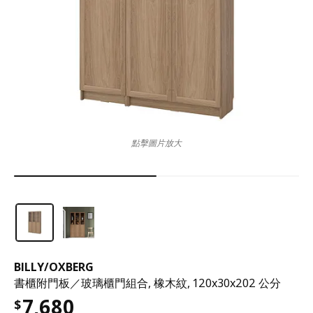
點擊圖片放大
BILLY
/
OXBERG
書櫃附門板／玻璃櫃門組合, 橡木紋, 120x30x202 公分
7,680
$