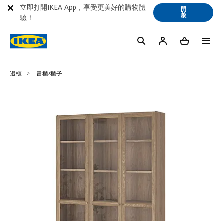
立即打開IKEA App，享受更美好的購物體
開
啟
驗！
邊櫃
書櫃/櫃子