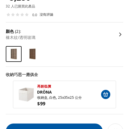
32 人已購買此產品
沒有評論
0.0
顏色
(2):
橡木紋/透明玻璃
收納巧思一應俱全
再創低價
DRÖNA
收納盒, 白色, 25x35x25 公分
$
99