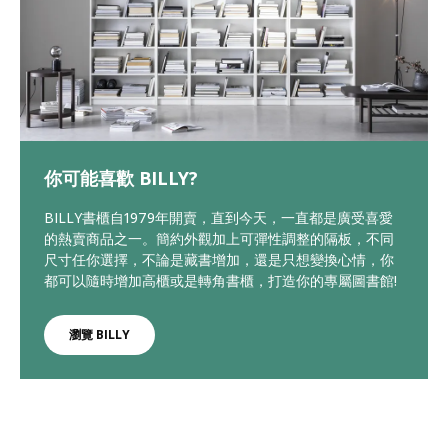
你可能喜歡 BILLY?
BILLY書櫃自1979年開賣，直到今天，一直都是廣受喜愛
的熱賣商品之一。簡約外觀加上可彈性調整的隔板，不同
尺寸任你選擇，不論是藏書增加，還是只想變換心情，你
都可以隨時增加高櫃或是轉角書櫃，打造你的專屬圖書館!
瀏覽 BILLY