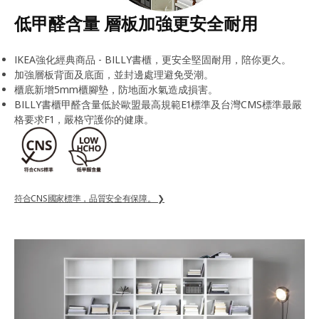
低甲醛含量 層板加強更安全耐用
IKEA強化經典商品 - BILLY書櫃，更安全堅固耐用，陪你更久。
加強層板背面及底面，並封邊處理避免受潮。
櫃底新增5mm櫃腳墊，防地面水氣造成損害。
BILLY書櫃甲醛含量低於歐盟最高規範E1標準及台灣CMS標準最嚴
格要求F1，嚴格守護你的健康。
符合CNS國家標準，品質安全有保障。 ❯