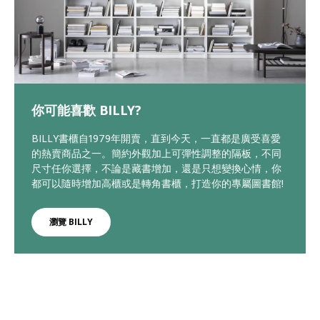
你可能喜歡 BILLY?
BILLY書櫃自1979年開賣，直到今天，一直都是廣受喜愛
的熱賣商品之一。簡約外觀加上可彈性調整的隔板，不同
尺寸任你選擇，不論是藏書增加，還是只想變換心情，你
都可以隨時增加高櫃或是轉角書櫃，打造你的專屬圖書館!
瀏覽 BILLY