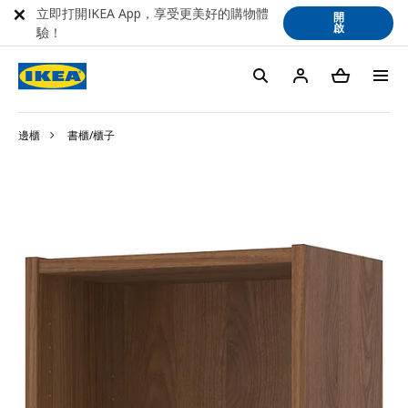
立即打開IKEA App，享受更美好的購物體
開
啟
驗！
邊櫃
書櫃/櫃子