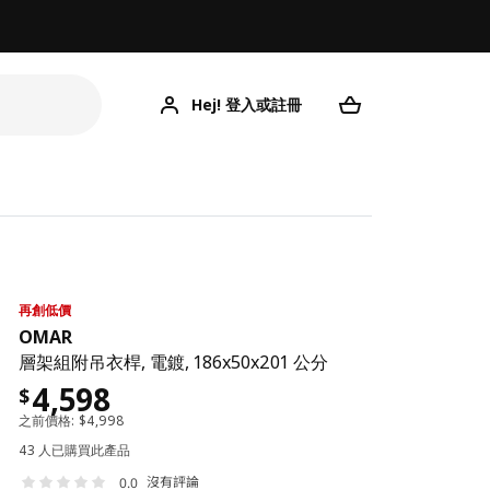
Hej! 登入或註冊
再創低價
OMAR
層架組附吊衣桿, 電鍍, 186x50x201 公分
4,598
$
之前價格:
$
4,998
43 人已購買此產品
沒有評論
0.0