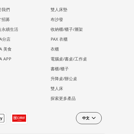
於我們
雙人床墊
才招募
布沙發
造永續生活
收納櫃/櫃子/層架
EA分店
PAX 衣櫃
EA 美食
衣櫃
EA APP
電腦桌/書桌/工作桌
書櫃/櫃子
升降桌/辦公桌
雙人床
探索更多產品
中文