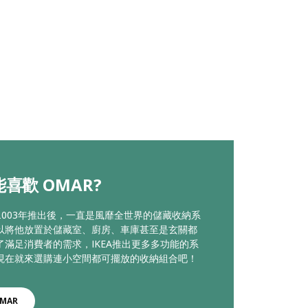
喜歡 OMAR?
從2003年推出後，一直是風靡全世界的儲藏收納系
以將他放置於儲藏室、廚房、車庫甚至是玄關都
了滿足消費者的需求，IKEA推出更多多功能的系
現在就來選購連小空間都可擺放的收納組合吧！
MAR