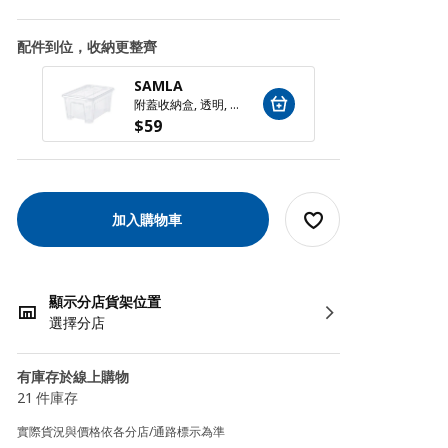
配件到位，收納更整齊
SAMLA
SAM
附蓋收納盒, 透明, 28x20x14 公分/5 公升
$
59
$
99
加入購物車
顯示分店貨架位置
選擇分店
有庫存於線上購物
21 件庫存
實際貨況與價格依各分店/通路標示為準