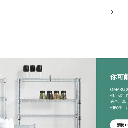
你可能
OMAR
列。你可
適合。為
列配件，
瀏覽 O