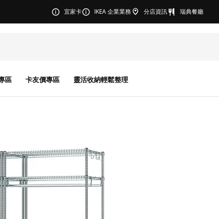
宜家卡
IKEA 企業業務
分店資訊
瑞典餐廳
專區
卡友價專區
靈活收納輕鬆整理