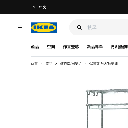
EN
中文
產品
空間
佈置靈感
新品專區
再創低價
首頁
產品
儲藏室/層架組
儲藏室收納/層架組