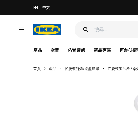
EN
中文
產品
空間
佈置靈感
新品專區
再創低價
首頁
產品
節慶裝飾燈/造型燈串
節慶裝飾吊燈 / 桌