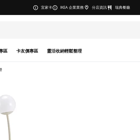
宜家卡
IKEA 企業業務
分店資訊
瑞典餐廳
專區
卡友價專區
靈活收納輕鬆整理
燈