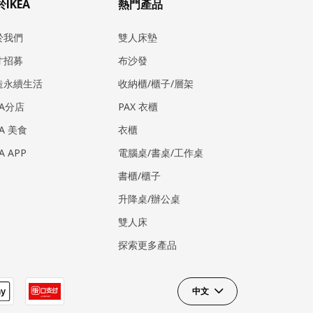
IKEA
熱門產品
於我們
雙人床墊
才招募
布沙發
造永續生活
收納櫃/櫃子/層架
EA分店
PAX 衣櫃
EA 美食
衣櫃
EA APP
電腦桌/書桌/工作桌
書櫃/櫃子
升降桌/辦公桌
雙人床
探索更多產品
中文