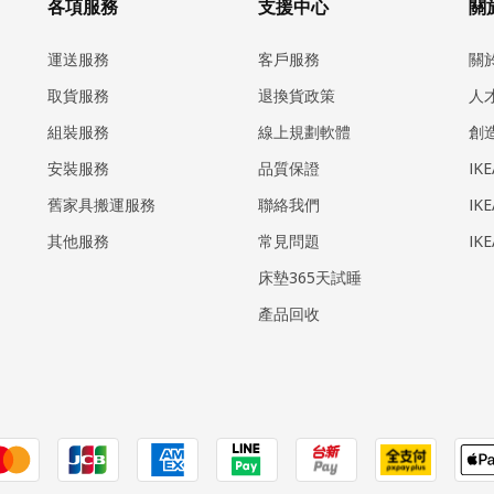
各項服務
支援中心
關於
運送服務
客戶服務
關
取貨服務
退換貨政策
人
組裝服務
線上規劃軟體
創
安裝服務
品質保證
IK
​舊家具搬運服務
聯絡我們
IK
其他服務
常見問題
IK
床墊365天試睡
產品回收