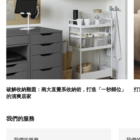
破解收納難題：兩大直覺系收納術，打造「一秒歸位」
打
的清爽居家
我們的服務
我們的服務
我們