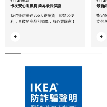
卡友安心退換貨 業界最長保證
最新
我們提供長達365天退換貨，輕鬆又便
指定
利，喜歡的商品別猶豫，放心買回家！
支付