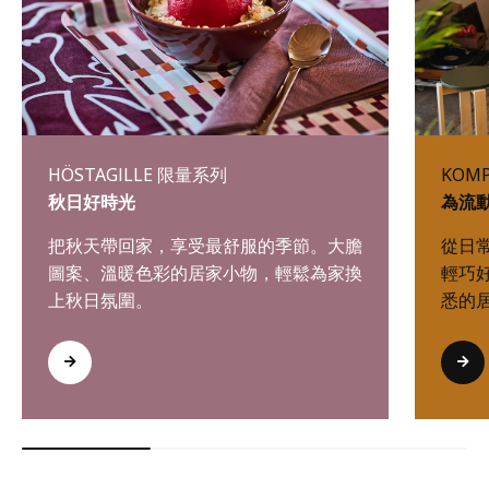
HÖSTAGILLE 限量系列
KOM
秋日好時光
為流
把秋天帶回家，享受最舒服的季節。大膽
從日
圖案、溫暖色彩的居家小物，輕鬆為家換
輕巧
上秋日氛圍。
悉的