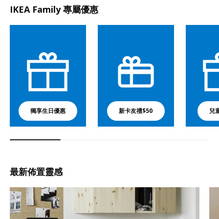
IKEA Family 專屬優惠
獨享生日優惠
新卡友禮$50
兒
最新佈置靈感