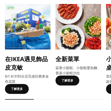
在IKEA遇見飾品
全新菜單
皮克敏
蒜香小龍蝦、小龍蝦墨魚麵、
香菜小龍蝦沙拉
8/1-8/31到分店完成任務拿金
宜
了解更多
色花苗
超
了解更多