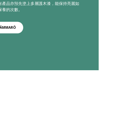
有產品亦預先塗上多層護木漆，能保持亮麗如
保養的次數。
ÄMMARÖ