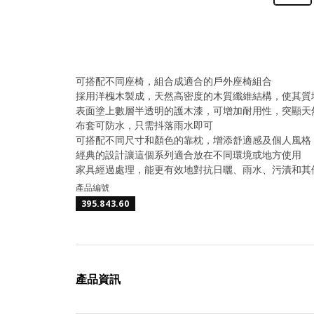
可搭配不同座椅，組合成適合的戶外座椅組合
採用洋槐木製成，天然高密度的木質纖維結構，使其質
表面塗上數層半透明的護木漆，可增加耐用性，突顯天
布套可防水，只需抖落雨水即可
可搭配不同尺寸和顏色的靠枕，增添舒適感及個人風格
經典的設計讓這個系列適合放在不同環境或地方使用
家具經過處理，能更有效地對抗日曬、雨水、污漬和其
產品編號
395.843.60
產品資訊