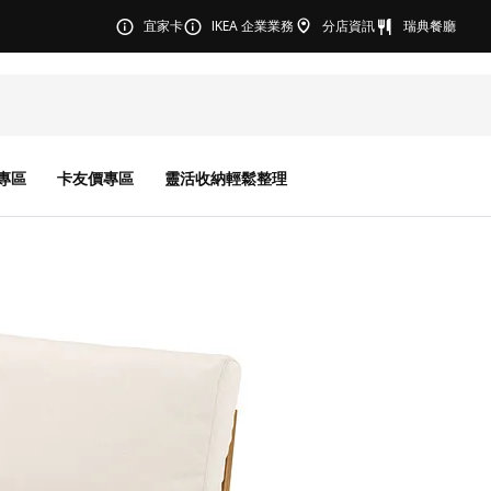
宜家卡
IKEA 企業業務
分店資訊
瑞典餐廳
專區
卡友價專區
靈活收納輕鬆整理