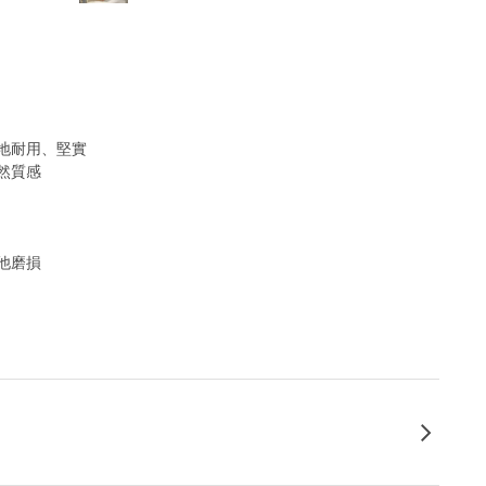
地耐用、堅實
然質感
他磨損