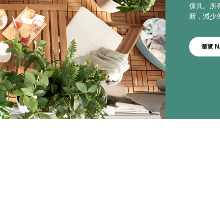
傢具。所
新，減少
瀏覽 N