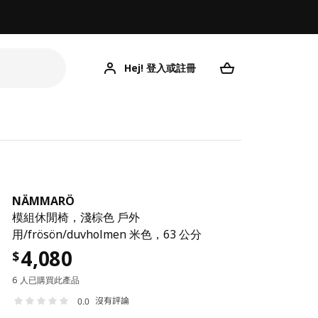
Hej! 登入或註冊
NÄMMARÖ
模組休閒椅，淺棕色 戶外
用/frösön/duvholmen 米色，63 公分
4,080
$
6 人已購買此產品
沒有評論
0.0