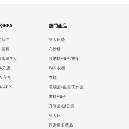
IKEA
熱門產品
於我們
雙人床墊
才招募
布沙發
造永續生活
收納櫃/櫃子/層架
EA分店
PAX 衣櫃
EA 美食
衣櫃
EA APP
電腦桌/書桌/工作桌
書櫃/櫃子
升降桌/辦公桌
雙人床
探索更多產品