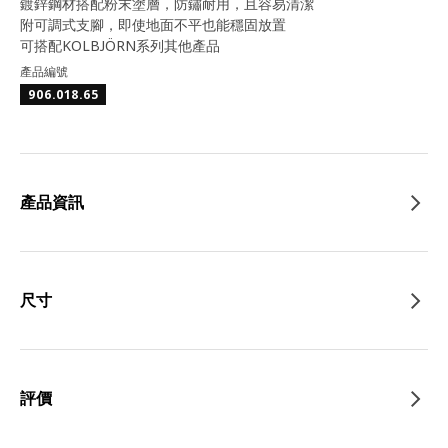
鍍鋅鋼材搭配粉末塗層，防鏽耐用，且容易清潔
附可調式支腳，即使地面不平也能穩固放置
可搭配KOLBJÖRN系列其他產品
產品編號
906.018.65
產品資訊
尺寸
評價