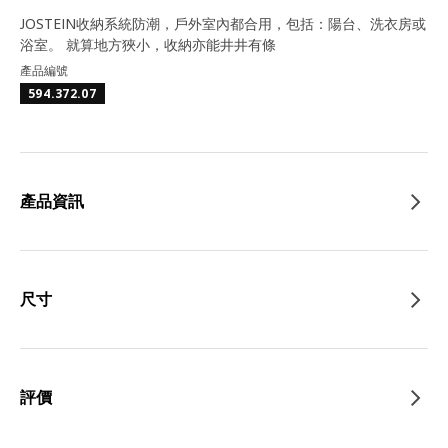
JOSTEIN收納系統防潮，戶外室內都合用，包括：陽台、洗衣房或
浴室。 就算地方狹小，收納亦能井井有條
產品編號
594.372.07
產品資訊
尺寸
評價