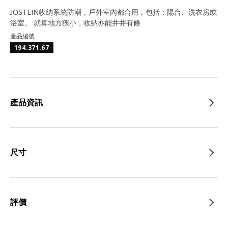
JOSTEIN收納系統防潮，戶外室內都合用，包括：陽台、洗衣房或
浴室。 就算地方狹小，收納亦能井井有條
產品編號
194.371.67
產品資訊
尺寸
評價