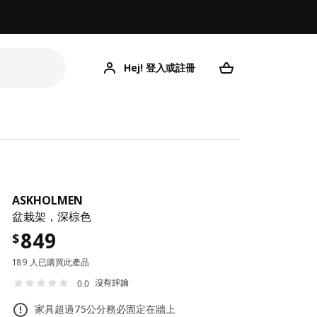
Hej! 登入或註冊
ASKHOLMEN
盆栽架，深棕色
849
$
189 人已購買此產品
沒有評論
0.0
家具超過75公分務必固定在牆上