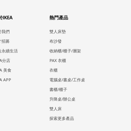
IKEA
熱門產品
於我們
雙人床墊
才招募
布沙發
造永續生活
收納櫃/櫃子/層架
EA分店
PAX 衣櫃
EA 美食
衣櫃
EA APP
電腦桌/書桌/工作桌
書櫃/櫃子
升降桌/辦公桌
雙人床
探索更多產品