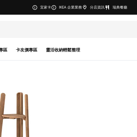
宜家卡
IKEA 企業業務
分店資訊
瑞典餐廳
專區
卡友價專區
靈活收納輕鬆整理