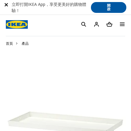
立即打開IKEA App，享受更美好的購物體
開
啟
驗！
首頁
產品