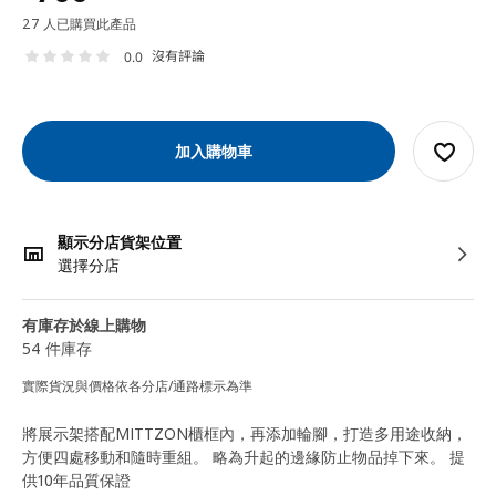
27 人已購買此產品
沒有評論
0.0
加入購物車
顯示分店貨架位置
選擇分店
有庫存於線上購物
54 件庫存
實際貨況與價格依各分店/通路標示為準
將展示架搭配MITTZON櫃框內，再添加輪腳，打造多用途收納，
方便四處移動和隨時重組。 略為升起的邊緣防止物品掉下來。 提
供10年品質保證