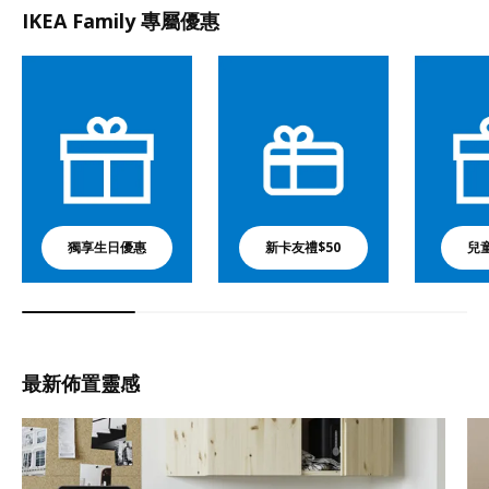
IKEA Family 專屬優惠
獨享生日優惠
新卡友禮$50
兒
最新佈置靈感