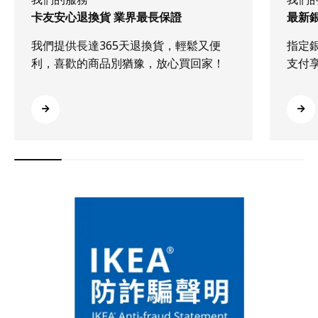
卡友安心退換貨 業界最長保證
最新
我們提供長達365天退換貨，輕鬆又便
指定
利，喜歡的商品別猶豫，放心買回家！
支付