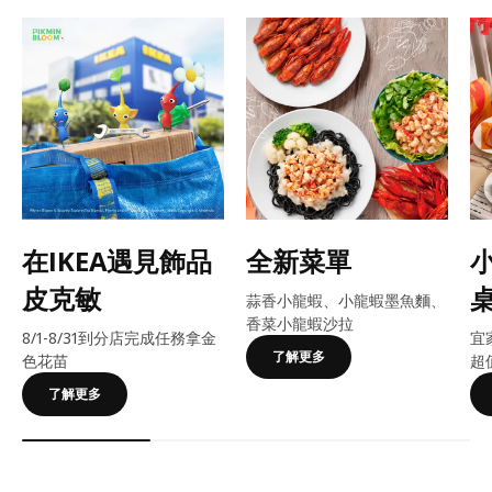
在IKEA遇見飾品
全新菜單
皮克敏
蒜香小龍蝦、小龍蝦墨魚麵、
香菜小龍蝦沙拉
8/1-8/31到分店完成任務拿金
宜
了解更多
色花苗
超
了解更多