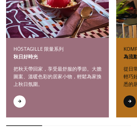
HÖSTAGILLE 限量系列
KOM
秋日好時光
為流
把秋天帶回家，享受最舒服的季節。大膽
從日
圖案、溫暖色彩的居家小物，輕鬆為家換
輕巧
上秋日氛圍。
悉的