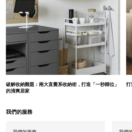
破解收納難題：兩大直覺系收納術，打造「一秒歸位」
打
的清爽居家
我們的服務
我們的服務
我們