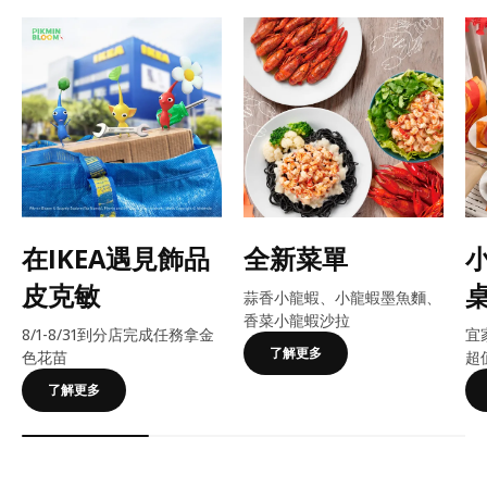
在IKEA遇見飾品
全新菜單
皮克敏
蒜香小龍蝦、小龍蝦墨魚麵、
香菜小龍蝦沙拉
8/1-8/31到分店完成任務拿金
宜
了解更多
色花苗
超
了解更多