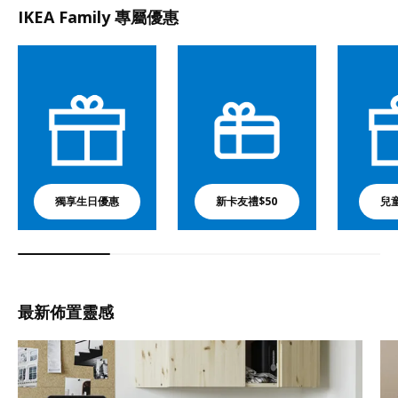
IKEA Family 專屬優惠
獨享生日優惠
新卡友禮$50
兒
最新佈置靈感