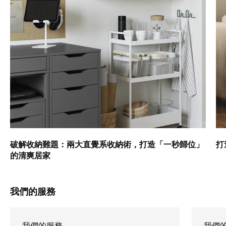
破解收納難題：兩大直覺系收納術，打造「一秒歸位」
打
的清爽居家
我們的服務
我們的服務
我們