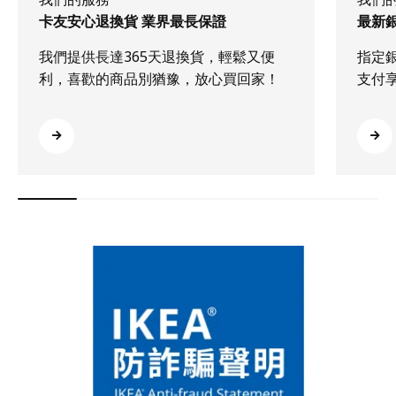
卡友安心退換貨 業界最長保證
最新
我們提供長達365天退換貨，輕鬆又便
指定
利，喜歡的商品別猶豫，放心買回家！
支付