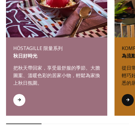
HÖSTAGILLE 限量系列
KOM
秋日好時光
為流
把秋天帶回家，享受最舒服的季節。大膽
從日
圖案、溫暖色彩的居家小物，輕鬆為家換
輕巧
上秋日氛圍。
悉的