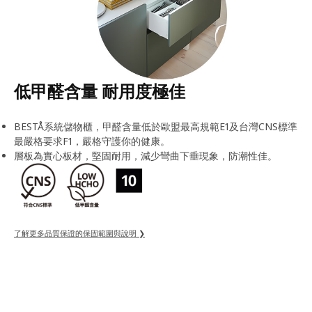
低甲醛含量 耐用度極佳
BESTÅ系統儲物櫃，甲醛含量低於歐盟最高規範E1及台灣CNS標準
最嚴格要求F1，嚴格守護你的健康。
層板為實心板材，堅固耐用，減少彎曲下垂現象，防潮性佳。
了解更多品質保證的保固範圍與說明 ❯