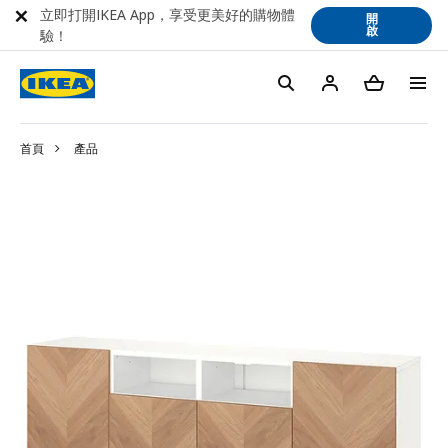
立即打開IKEA App，享受更美好的購物體
開
啟
驗！
首頁
產品