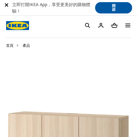
立即打開IKEA App，享受更美好的購物體
開
啟
驗！
首頁
產品