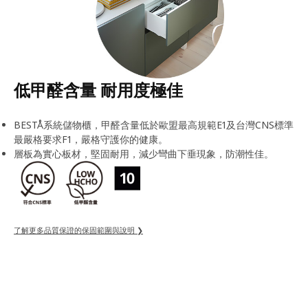
低甲醛含量 耐用度極佳
BESTÅ系統儲物櫃，甲醛含量低於歐盟最高規範E1及台灣CNS標準
最嚴格要求F1，嚴格守護你的健康。
層板為實心板材，堅固耐用，減少彎曲下垂現象，防潮性佳。
了解更多品質保證的保固範圍與說明 ❯