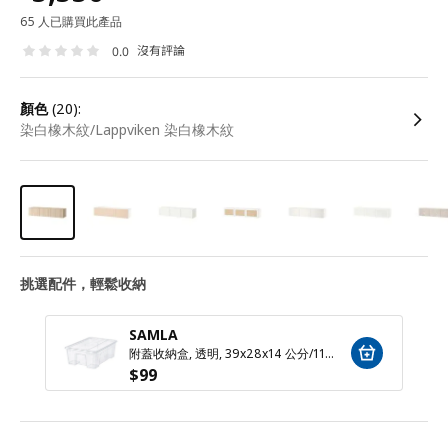
65 人已購買此產品
沒有評論
0.0
顏色
(20):
染白橡木紋/Lappviken 染白橡木紋
挑選配件，輕鬆收納
SAMLA
附蓋收納盒, 透明, 39x28x14 公分/11 公升
$
99