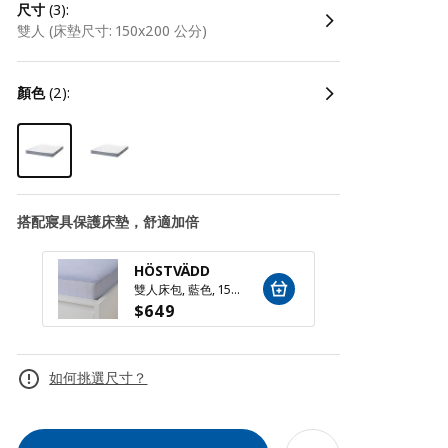
尺寸
(3):
雙人 (床墊尺寸: 150x200 公分)
顏色
(2):
搭配寢具保護床墊，舒適加倍
HÖSTVÄDD
LUDD
雙人床包, 藍色, 150x200 公分
$
649
$
49
如何挑選尺寸？