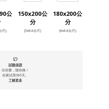
190公
150x200公
180x200公
分
分
分
2台尺)
(5x6.6台尺)
(6x6.6台尺)
試睡保證
任你愛，隨你換！
在家試用365天。
了解更多