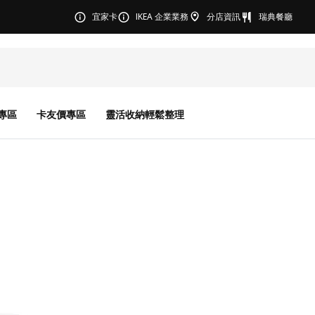
宜家卡
IKEA 企業業務
分店資訊
瑞典餐廳
專區
卡友價專區
靈活收納輕鬆整理