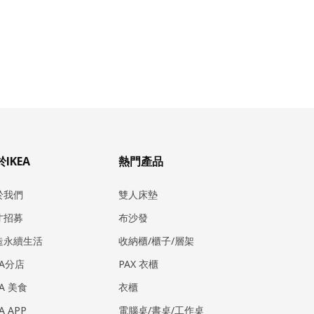
IKEA
熱門產品
於我們
雙人床墊
才招募
布沙發
造永續生活
收納櫃/櫃子/層架
EA分店
PAX 衣櫃
EA 美食
衣櫃
EA APP
電腦桌/書桌/工作桌