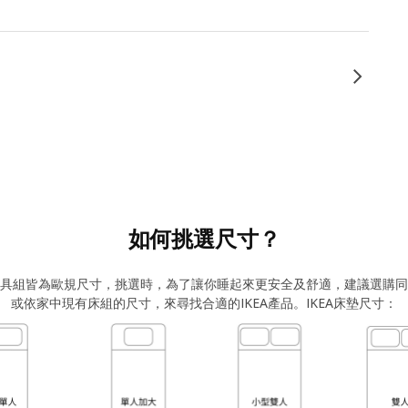
如何挑選尺寸？
與寢具組皆為歐規尺寸，挑選時，為了讓你睡起來更安全及舒適，建議選購同規
或依家中現有床組的尺寸，來尋找合適的IKEA產品。IKEA床墊尺寸：