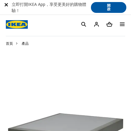
立即打開IKEA App，享受更美好的購物體
開
啟
驗！
首頁
產品