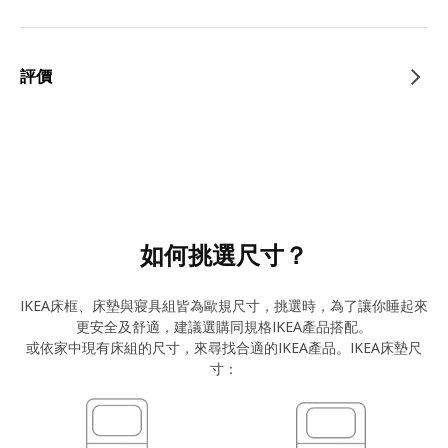
評價
如何挑選尺寸？
IKEA床框、床墊與寢具組皆為歐規尺寸，挑選時，為了讓你睡起來
更安全及舒適，建議選購同規格IKEA產品搭配。
或依家中現有床組的尺寸，來尋找合適的IKEA產品。IKEA床墊尺
寸：