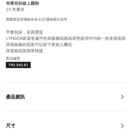
有庫存於線上購物
25 件庫存
實際貨況與價格依各分店/通路標示為準
平整包裝，容易運送
LYNGÖR床架有扁平的床板條就能為床墊提供均勻統一的支撐底座
床底板條的面套可以拆下來放入機洗
床底板組裝簡單快捷
產品編號
795.543.61
產品資訊
尺寸