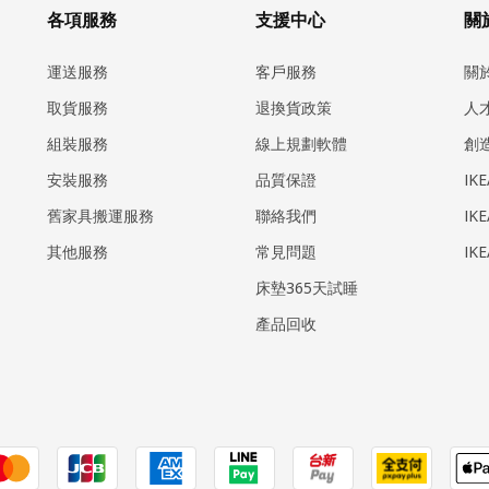
各項服務
支援中心
關於
運送服務
客戶服務
關
取貨服務
退換貨政策
人
組裝服務
線上規劃軟體
創
安裝服務
品質保證
IK
​舊家具搬運服務
聯絡我們
IK
其他服務
常見問題
IK
床墊365天試睡
產品回收