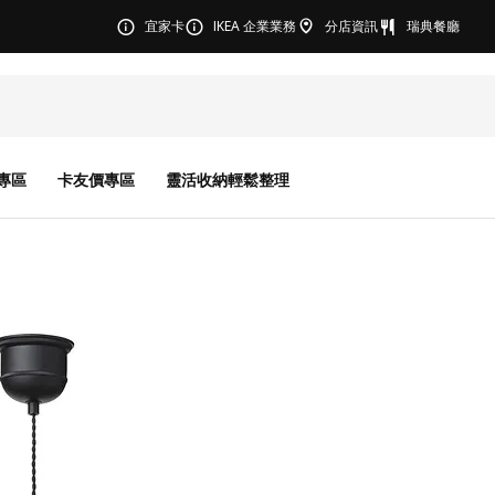
宜家卡
IKEA 企業業務
分店資訊
瑞典餐廳
專區
卡友價專區
靈活收納輕鬆整理