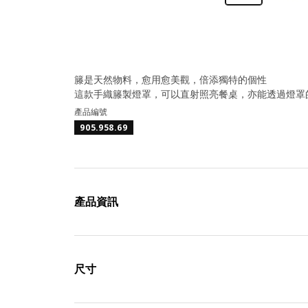
籐是天然物料，愈用愈美觀，倍添獨特的個性
這款手織籐製燈罩，可以直射照亮餐桌，亦能透過燈罩
產品編號
905.958.69
產品資訊
尺寸