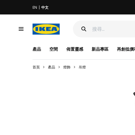
EN
中文
產品
空間
佈置靈感
新品專區
再創低價
首頁
產品
燈飾
吊燈