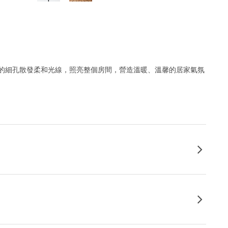
的細孔散發柔和光線，照亮整個房間，營造溫暖、溫馨的居家氣氛