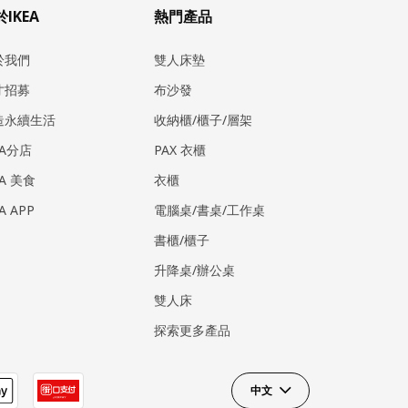
IKEA
熱門產品
於我們
雙人床墊
才招募
布沙發
造永續生活
收納櫃/櫃子/層架
EA分店
PAX 衣櫃
EA 美食
衣櫃
EA APP
電腦桌/書桌/工作桌
書櫃/櫃子
升降桌/辦公桌
雙人床
探索更多產品
中文