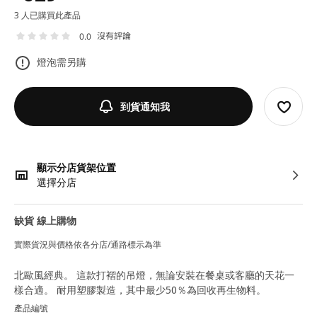
3 人已購買此產品
沒有評論
0.0
燈泡需另購
到貨通知我
顯示分店貨架位置
選擇分店
缺貨 線上購物
實際貨況與價格依各分店/通路標示為準
北歐風經典。 這款打褶的吊燈，無論安裝在餐桌或客廳的天花一
樣合適。 耐用塑膠製造，其中最少50％為回收再生物料。
產品編號