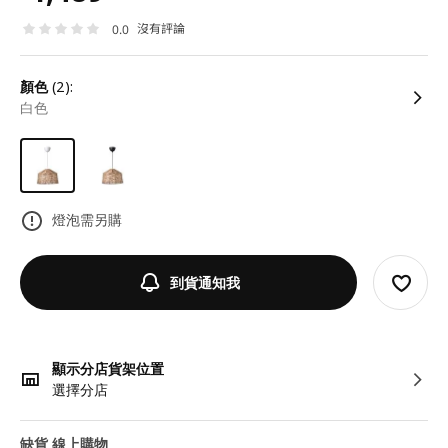
沒有評論
0.0
顏色
(2):
白色
燈泡需另購
到貨通知我
顯示分店貨架位置
選擇分店
缺貨 線上購物