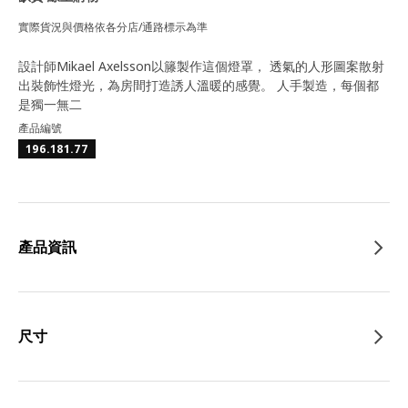
實際貨況與價格依各分店/通路標示為準
設計師Mikael Axelsson以籐製作這個燈罩， 透氣的人形圖案散射
出裝飾性燈光，為房間打造誘人溫暖的感覺。 人手製造，每個都
是獨一無二
產品編號
196.181.77
產品資訊
尺寸