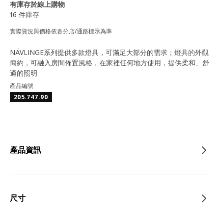
有庫存於線上購物
16 件庫存
實際貨況與價格依各分店/通路標示為準
NÄVLINGE系列提供多款燈具，可滿足大部分的需求；燈具的外觀
簡約，可融入房間佈置風格，在家裡任何地方使用，提供柔和、舒
適的照明
產品編號
205.747.90
產品資訊
尺寸