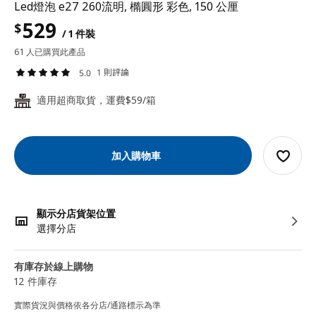
Led燈泡 e27 260流明, 橢圓形 彩色, 150 公厘
529
$
/ 1 件裝
61 人已購買此產品
1 則評論
5.0
適用超商取貨，運費$59/箱
24
加入購物車
顯示分店貨架位置
選擇分店
有庫存於線上購物
12 件庫存
實際貨況與價格依各分店/通路標示為準