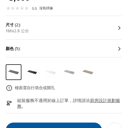
沒有評論
0.0
尺寸
(2):
186x2.8 公分
顏色
(5):
檯面需自行填合或開孔
組裝服務不適用於線上訂單，詳情請洽
廚房設計規劃服
務
。