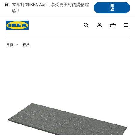
立即打開IKEA App，享受更美好的購物體
開
啟
驗！
首頁
產品