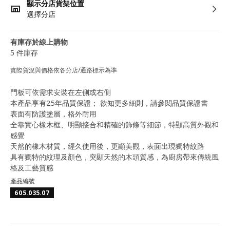
顯示分店貨架位置
選擇分店
有庫存於線上購物
5 件庫存
實際貨況與價格依各分店/通路標示為準
門板可依需求安裝在左側或右側
本產品享有25年品質保證； 欲知更多細則，請參閱品質保證書
表面有防護塗層，格外耐用
全靠實心橡木框、明顯接合和精確的飾條等細節，特顯高質外觀和
感覺
天然的橡木材質，經久使用後，更顯美觀，表面出現獨特紋路
具有獨特的紋理及顏色，突顯天然的木頭質感，為廚房帶來傳統風
格及工藝質感
產品編號
605.035.07