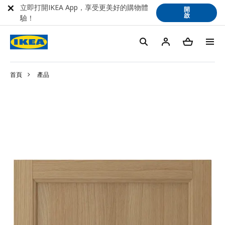
立即打開IKEA App，享受更美好的購物體
開
啟
驗！
首頁
產品