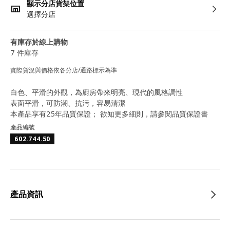
顯示分店貨架位置
選擇分店
有庫存於線上購物
7 件庫存
實際貨況與價格依各分店/通路標示為準
白色、平滑的外觀，為廚房帶來明亮、現代的風格調性
表面平滑，可防潮、抗污，容易清潔
本產品享有25年品質保證； 欲知更多細則，請參閱品質保證書
產品編號
602.744.50
產品資訊