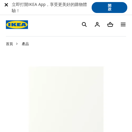
立即打開IKEA App，享受更美好的購物體
開
啟
驗！
首頁
產品