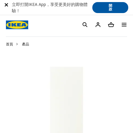
立即打開IKEA App，享受更美好的購物體
開
啟
驗！
首頁
產品