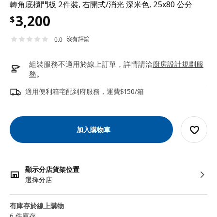
轉角底櫃門板 2件裝, 右開式/消光 深米色, 25x80 公分
3,200
$
沒有評論
0.0
組裝服務不適用於線上訂單，詳情請洽
廚房設計規劃服
務
。
適用便利箱宅配到府服務，運費$150/箱
加入購物車
顯示分店貨架位置
選擇分店
有庫存於線上購物
6 件庫存