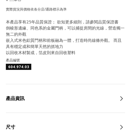
實際貨況與價格依各分店/通路標示為準
本產品享有25年品質保證； 欲知更多細則，請參閱品質保證書
倒棱形邊緣、同色系的金屬門柄，可以捕捉房間的光線，營造獨一
無二的外觀
嵌入式米色鋁質門柄和前板融為一體，打造時尚線條外觀。 而且
具有穩定成和簡單天然的抓地力
以回收木材製成，箔皮則來自回收塑料
產品編號
604.974.03
產品資訊
尺寸