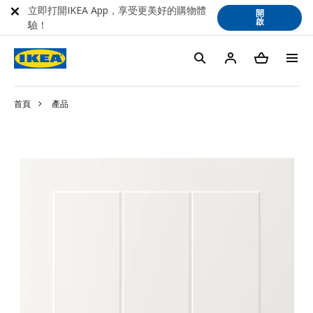
立即打開IKEA App，享受更美好的購物體
開
啟
驗！
首頁
產品