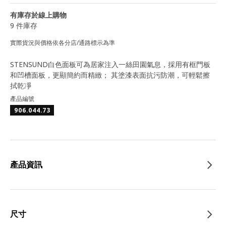
有庫存於線上購物
9 件庫存
實際貨況與價格依各分店/通路標示為準
STENSUND白色面板可為居家注入一絲田園氣息，採用有框門板
和凹槽面板，更顯簡約而精緻； 其塗漆表面抗污防潮，可輕鬆擦
拭乾凈
產品編號
906.044.73
產品資訊
尺寸