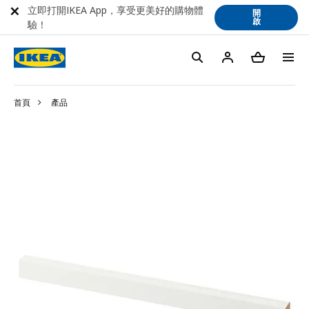
立即打開IKEA App，享受更美好的購物體
開
啟
驗！
首頁
產品