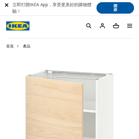
立即打開IKEA App，享受更美好的購物體
開
啟
驗！
首頁
產品