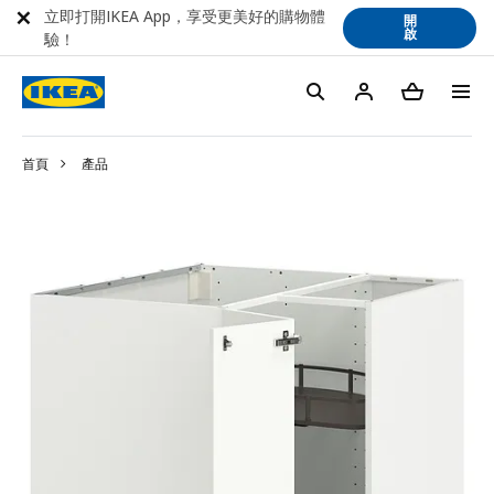
立即打開IKEA App，享受更美好的購物體
開
啟
驗！
首頁
產品