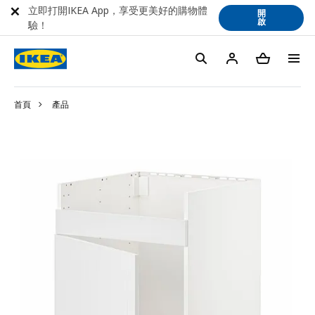
立即打開IKEA App，享受更美好的購物體
開
啟
驗！
首頁
產品