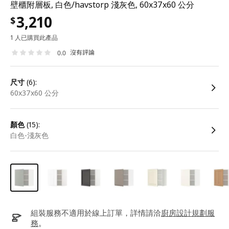
壁櫃附層板, 白色/havstorp 淺灰色, 60x37x60 公分
3,210
$
1 人已購買此產品
沒有評論
0.0
尺寸
(6):
60x37x60 公分
顏色
(15):
白色-淺灰色
組裝服務不適用於線上訂單，詳情請洽
廚房設計規劃服
務
。