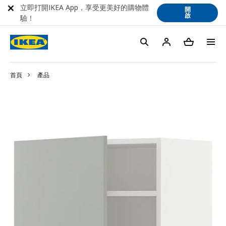
立即打開IKEA App，享受更美好的購物體
開
啟
驗！
首頁
產品