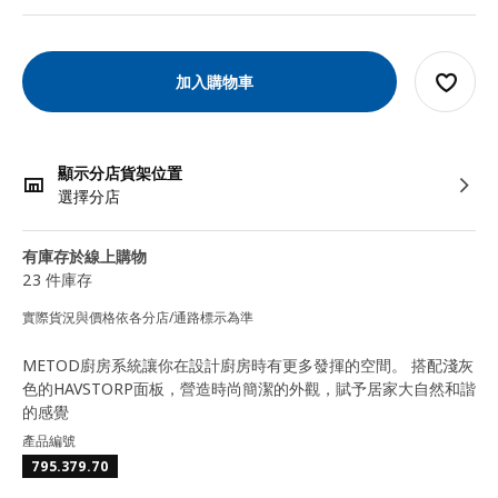
加入購物車
顯示分店貨架位置
選擇分店
有庫存於線上購物
23 件庫存
實際貨況與價格依各分店/通路標示為準
METOD廚房系統讓你在設計廚房時有更多發揮的空間。 搭配淺灰
色的HAVSTORP面板，營造時尚簡潔的外觀，賦予居家大自然和諧
的感覺
產品編號
795.379.70