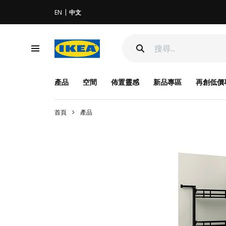
EN
中文
產品
空間
佈置靈感
新品專區
再創低價
首頁
產品