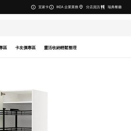
宜家卡
IKEA 企業業務
分店資訊
瑞典餐廳
專區
卡友價專區
靈活收納輕鬆整理