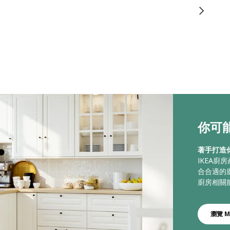
你可能
著手打造
IKEA
合合適的
廚房相關
瀏覽 M