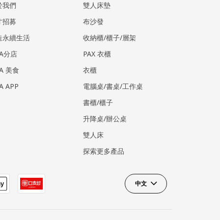
於我們
雙人床墊
才招募
布沙發
造永續生活
收納櫃/櫃子/層架
EA分店
PAX 衣櫃
EA 美食
衣櫃
EA APP
電腦桌/書桌/工作桌
書櫃/櫃子
升降桌/辦公桌
雙人床
探索更多產品
中文