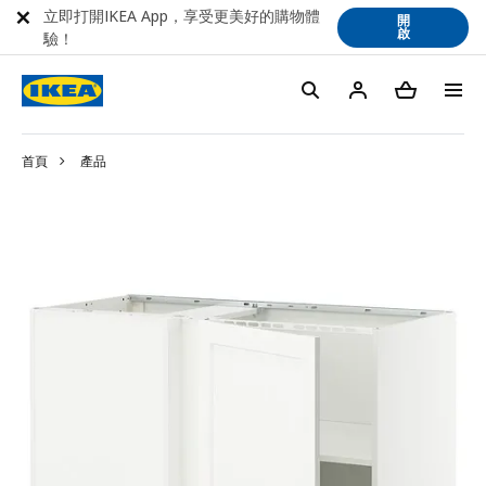
立即打開IKEA App，享受更美好的購物體
開
啟
驗！
首頁
產品