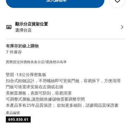
顯示分店貨架位置
選擇分店
有庫存於線上購物
7 件庫存
實際貨況與價格依各分店/通路標示為準
堅固 -1.8公分厚密集板
扣合式鉸鏈設計，不用螺絲即可安裝門板，容易拆下，方便清理
門板可依需求安裝在左側或右側
美耐皿層板，表面可防刮，容易清潔
可調整式層板,讓您能依據儲物需要調整空間
本產品享有25年品質保證； 欲知更多細則，請參閱品質保證書
產品編號
695.850.61