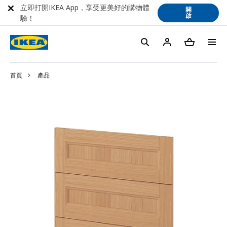
立即打開IKEA App，享受更美好的購物體
開
啟
驗！
首頁
產品