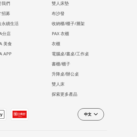
於我們
雙人床墊
才招募
布沙發
造永續生活
收納櫃/櫃子/層架
EA分店
PAX 衣櫃
EA 美食
衣櫃
EA APP
電腦桌/書桌/工作桌
書櫃/櫃子
升降桌/辦公桌
雙人床
探索更多產品
中文