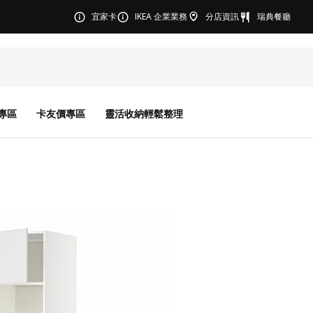
宜家卡
IKEA 企業業務
分店資訊
瑞典餐廳
專區
卡友價專區
靈活收納輕鬆整理