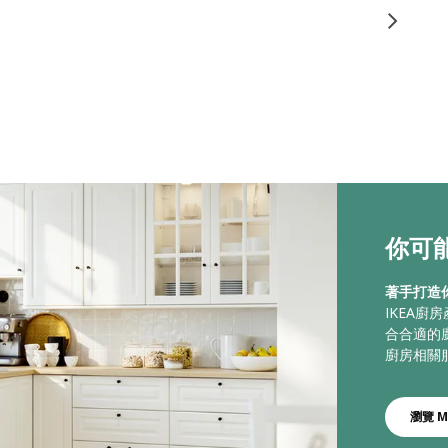
你可能
著手打造
IKEA
合合適的
廚房相關
瀏覽 M