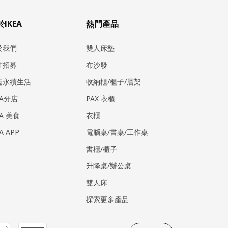
IKEA
熱門產品
於我們
雙人床墊
才招募
布沙發
造永續生活
收納櫃/櫃子/層架
EA分店
PAX 衣櫃
EA 美食
衣櫃
EA APP
電腦桌/書桌/工作桌
書櫃/櫃子
升降桌/辦公桌
雙人床
探索更多產品