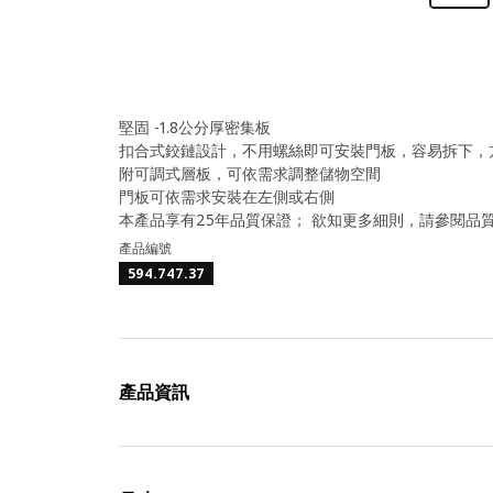
堅固 -1.8公分厚密集板
扣合式鉸鏈設計，不用螺絲即可安裝門板，容易拆下，
附可調式層板，可依需求調整儲物空間
門板可依需求安裝在左側或右側
本產品享有25年品質保證； 欲知更多細則，請參閱品
產品編號
594.747.37
產品資訊