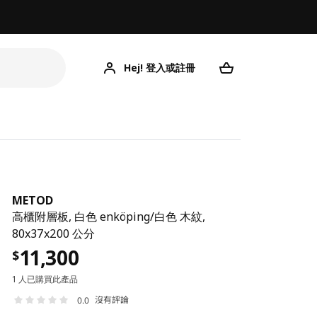
Hej! 登入或註冊
METOD
高櫃附層板, 白色 enköping/白色 木紋,
80x37x200 公分
11,300
$
1 人已購買此產品
沒有評論
0.0