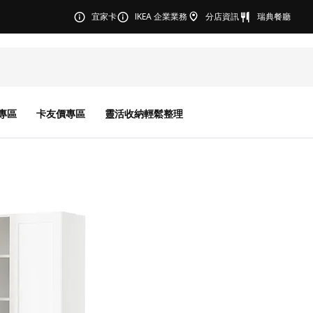
宜家卡
IKEA 企業業務
分店資訊
瑞典餐廳
專區
卡友價專區
靈活收納輕鬆整理