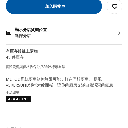
加入購物車
顯示分店貨架位置
選擇分店
有庫存於線上購物
49 件庫存
實際貨況與價格依各分店/通路標示為準
METOD系統廚房給你無限可能，打造理想廚房。 搭配
ASKERSUND淺梣木紋面板，讓你的廚房充滿自然活潑的氣息
產品編號
494.490.98