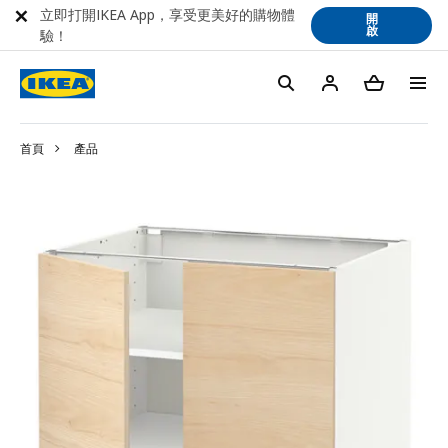
立即打開IKEA App，享受更美好的購物體
開
啟
驗！
首頁
產品