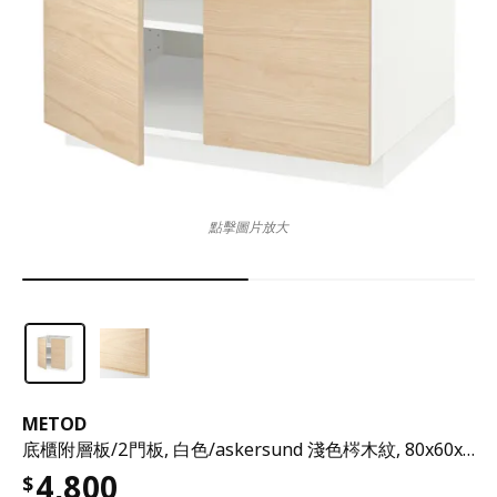
點擊圖片放大
METOD
底櫃附層板/2門板, 白色/askersund 淺色梣木紋, 80x60x80 公分
4,800
$