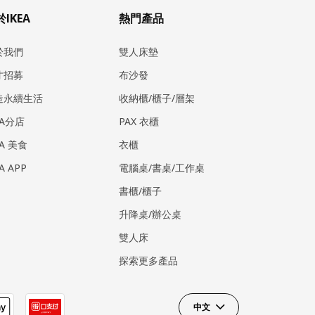
IKEA
熱門產品
於我們
雙人床墊
才招募
布沙發
造永續生活
收納櫃/櫃子/層架
EA分店
PAX 衣櫃
EA 美食
衣櫃
EA APP
電腦桌/書桌/工作桌
書櫃/櫃子
升降桌/辦公桌
雙人床
探索更多產品
中文