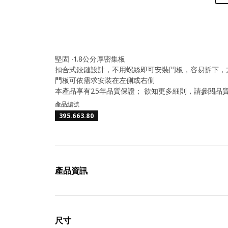
堅固 -1.8公分厚密集板
扣合式鉸鏈設計，不用螺絲即可安裝門板，容易拆下，
門板可依需求安裝在左側或右側
本產品享有25年品質保證； 欲知更多細則，請參閱品
產品編號
395.663.80
產品資訊
尺寸