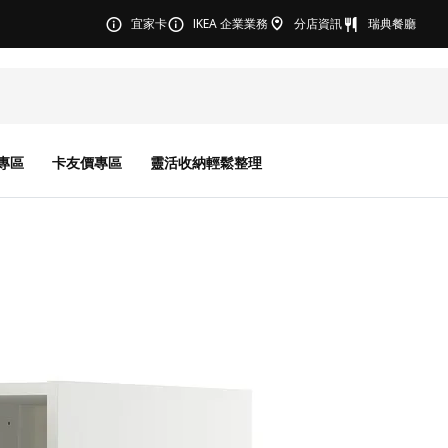
宜家卡
IKEA 企業業務
分店資訊
瑞典餐廳
專區
卡友價專區
靈活收納輕鬆整理