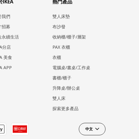
IKEA
熱門產品
於我們
雙人床墊
才招募
布沙發
造永續生活
收納櫃/櫃子/層架
EA分店
PAX 衣櫃
EA 美食
衣櫃
EA APP
電腦桌/書桌/工作桌
書櫃/櫃子
升降桌/辦公桌
雙人床
探索更多產品
中文