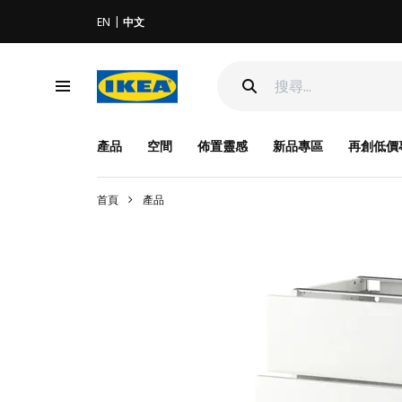
EN
中文
產品
空間
佈置靈感
新品專區
再創低價
首頁
產品