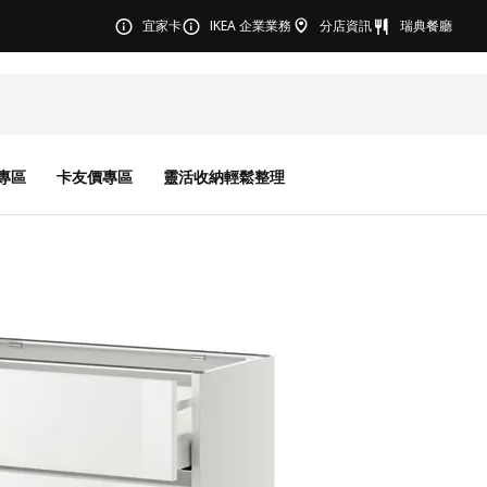
宜家卡
IKEA 企業業務
分店資訊
瑞典餐廳
專區
卡友價專區
靈活收納輕鬆整理