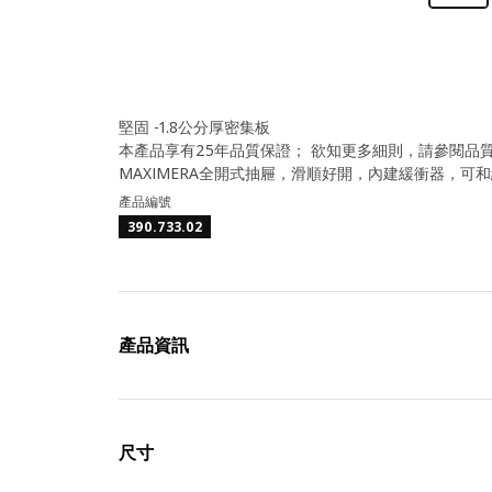
堅固 -1.8公分厚密集板
本產品享有25年品質保證； 欲知更多細則，請參閱品
MAXIMERA全開式抽屜，滑順好開，內建緩衝器，可
產品編號
390.733.02
產品資訊
尺寸