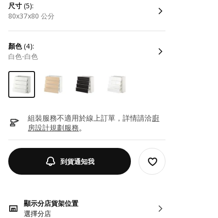
尺寸
(5):
80x37x80 公分
顏色
(4):
白色-白色
組裝服務不適用於線上訂單，詳情請洽
廚
房設計規劃服務
。
到貨通知我
顯示分店貨架位置
選擇分店