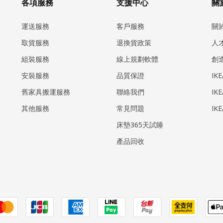
各項服務
支援中心
關於
運送服務
客戶服務
關
取貨服務
退換貨政策
人
組裝服務
線上規劃軟體
創
安裝服務
品質保證
IK
​舊家具搬運服務
聯絡我們
IK
其他服務
常見問題
IK
床墊365天試睡
產品回收