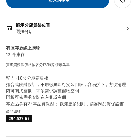
顯示分店貨架位置
選擇分店
有庫存於線上購物
12 件庫存
實際貨況與價格依各分店/通路標示為準
堅固 -1.8公分厚密集板
扣合式鉸鏈設計，不用螺絲即可安裝門板，容易拆下，方便清理
附可調式層板，可依需求調整儲物空間
門板可依需求安裝在左側或右側
本產品享有25年品質保證； 欲知更多細則，請參閱品質保證書
產品編號
294.527.65