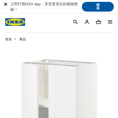
立即打開IKEA App，享受更美好的購物體
開
啟
驗！
首頁
產品